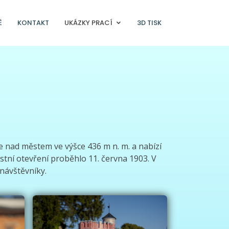
Ě
KONTAKT
UKÁZKY PRACÍ
3D TISK
se nad městem ve výšce 436 m n. m. a nabízí
stní otevření proběhlo 11. června 1903. V
 návštěvníky.