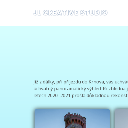
JL CREATIVE STUDIO
Již z dálky, při příjezdu do Krnova, vás uch
úchvatný panoramatický výhled. Rozhledna je
letech 2020–2021 prošla důkladnou rekonstru