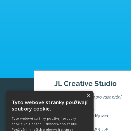
JL Creative Studio
×
Naše invence a kreativita pro Vaše přání
Tyto webové stránky používají
soubory cookie.
Česká 25
370 01 České Budějovice
Tyto webové stránky používají soubory
cookie ke zlepšení uživatelského zážitku.
Používáním našich webových stránek
Tel.:
(+420) 777 568 328