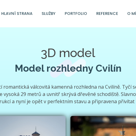
HLAVNÍ STRANA
SLUŽBY
PORTFOLIO
REFERENCE
O M
3D model
Model rozhledny Cvilín
vátí romantická válcovitá kamenná rozhledna na Cvilíně. Tyčí 
 vysoká 29 metrů a uvnitř skrývá dřevěné schodiště. Slavno
kcí a nyní je opět v perfektním stavu a připravena přivítat