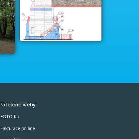
řátelené weby
FOTO K5
Fakturace on-line